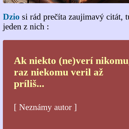
Dzio
si rád prečíta zaujimavý citát, t
jeden z nich :
Ak niekto (ne)verí nikomu
raz niekomu veril až
príliš...
[ Neznámy autor ]